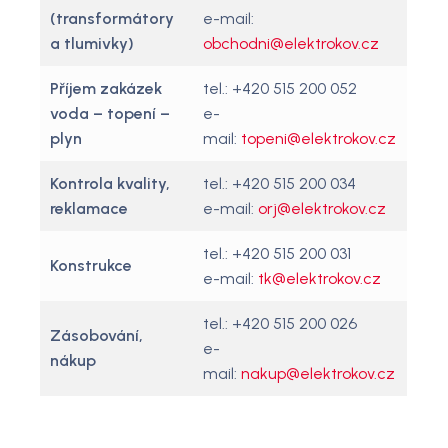
(transformátory
e-mail:
a tlumivky)
obchodni@elektrokov.cz
Příjem zakázek
tel.: +420 515 200 052
voda – topení –
e-
plyn
mail:
topeni@elektrokov.cz
Kontrola kvality,
tel.: +420 515 200 034
reklamace
e-mail:
orj@elektrokov.cz
tel.: +420 515 200 031
Konstrukce
e-mail:
tk@elektrokov.cz
tel.: +420 515 200 026
Zásobování,
e-
nákup
mail:
nakup@elektrokov.cz