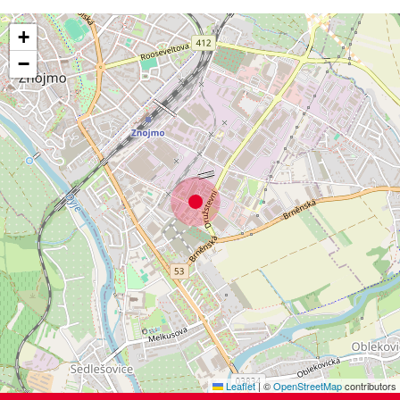
+
−
Leaflet
|
©
OpenStreetMap
contributors