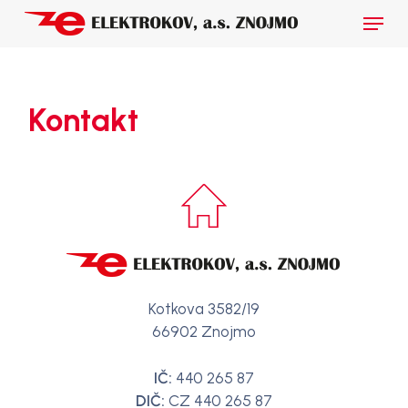
Skip
Menu
to
main
Close
content
Menu
Kontakt
Kotkova 3582/19
66902 Znojmo
IČ:
440 265 87
DIČ:
CZ 440 265 87