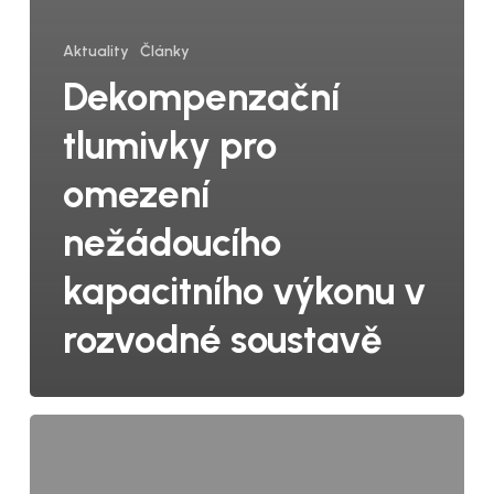
Aktuality
Články
Dekompenzační
tlumivky pro
omezení
nežádoucího
kapacitního výkonu v
rozvodné soustavě
Toroidní
transformátory
na