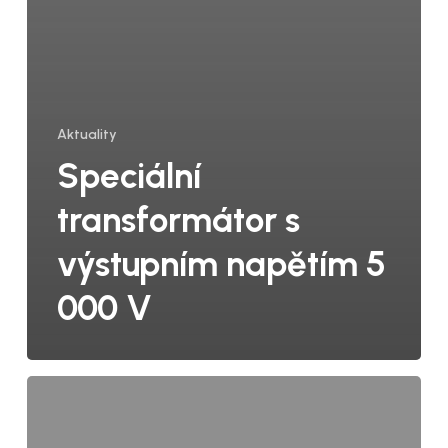
Aktuality
Speciální
transformátor s
výstupním napětím 5
000 V
Převodní
tabulka
tlumivek