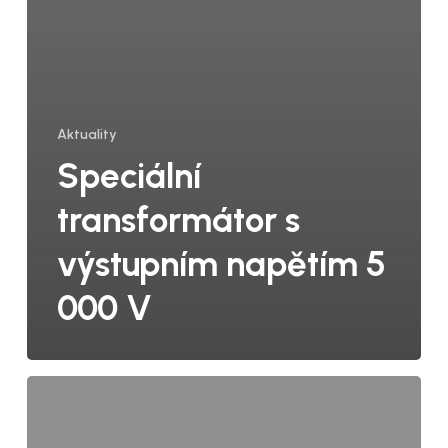
Aktuality
Speciální
transformátor s
výstupním napětím 5
000 V
Převodní
tabulka
tlumivek