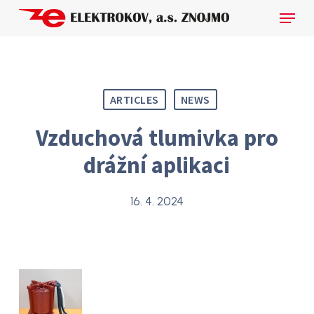
Skip
Menu
to
main
Close
content
Menu
ARTICLES
NEWS
Vzduchová tlumivka pro
drážní aplikaci
16. 4. 2024