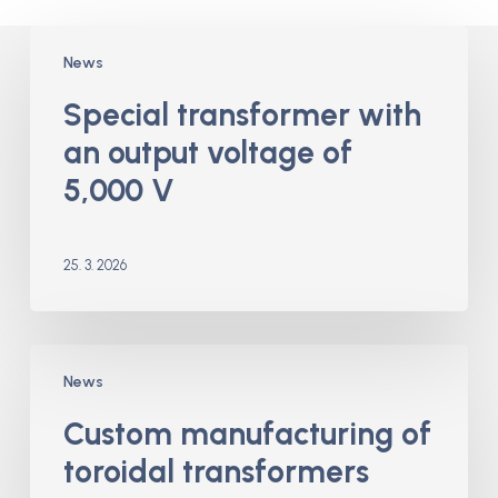
Special
News
transformer
with
Special transformer with
an
an output voltage of
output
voltage
5,000 V
of
5,000
V
25. 3. 2026
Custom
News
manufacturing
of
Custom manufacturing of
toroidal
toroidal transformers
transformers