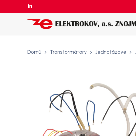
Skip
LINKEDIN
to
main
content
Domů
Transformátory
Jednofázové