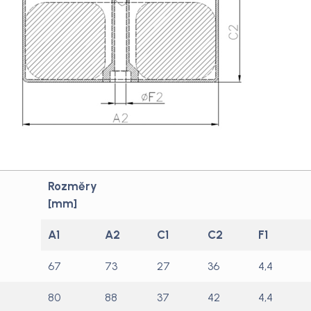
Rozměry
[mm]
A1
A2
C1
C2
F1
67
73
27
36
4,4
80
88
37
42
4,4