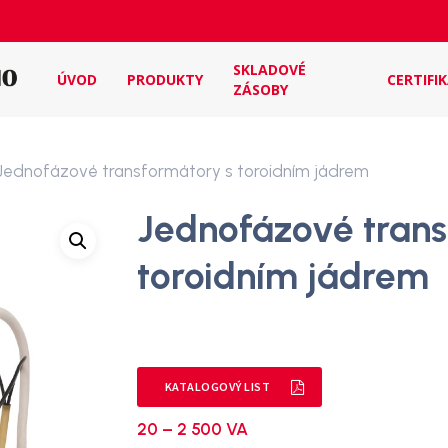
SKLADOVÉ
ÚVOD
PRODUKTY
CERTIFI
ZÁSOBY
Jednofázové transformátory s toroidním jádrem
Jednofázové trans
toroidním jádrem
KATALOGOVÝ LIST
20 – 2 500 VA