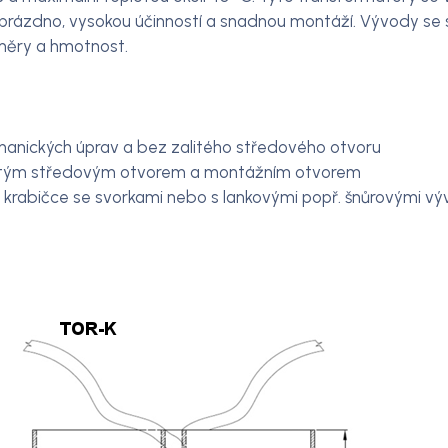
rázdno, vysokou účinností a snadnou montáží. Vývody se 
změry a hmotnost.
hanických úprav a bez zalitého středového otvoru
alitým středovým otvorem a montážním otvorem
v krabičce se svorkami nebo s lankovými popř. šnůrovými v