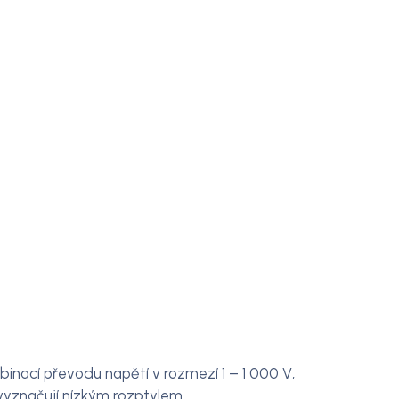
y
nací převodu napětí v rozmezí 1 – 1 000 V,
 vyznačují nízkým rozptylem