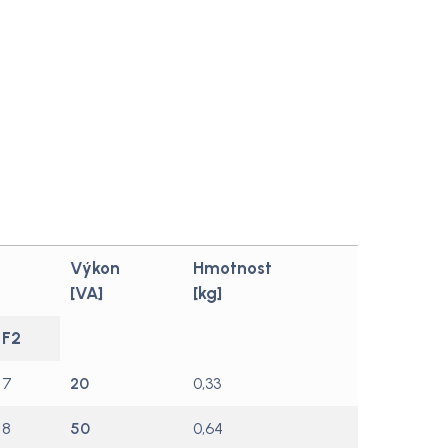
Výkon
Hmotnost
[VA]
[kg]
F2
7
20
0,33
8
50
0,64