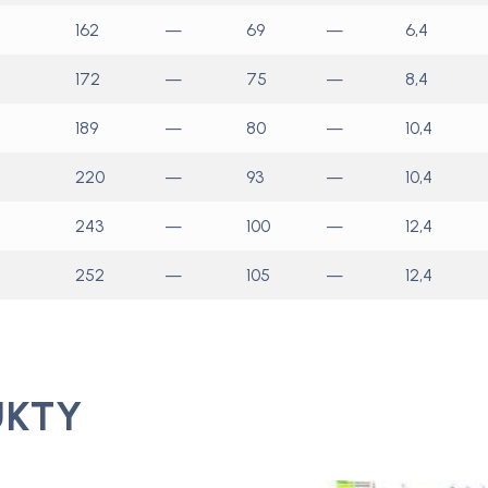
162
—
69
—
6,4
172
—
75
—
8,4
189
—
80
—
10,4
220
—
93
—
10,4
243
—
100
—
12,4
252
—
105
—
12,4
UKTY