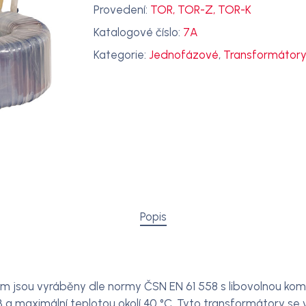
Provedení:
TOR, TOR-Z, TOR-K
Katalogové číslo:
7A
Kategorie:
Jednofázové
,
Transformátor
Popis
 jsou vyráběny dle normy ČSN EN 61 558 s libovolnou kombi
 B a maximální teplotou okolí 40 °C. Tyto transformátory se