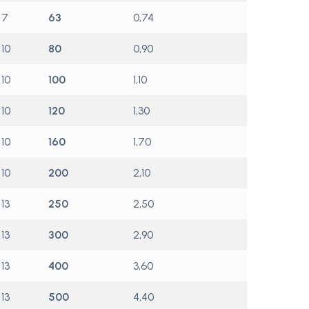
7
63
0,74
10
80
0,90
10
100
1,10
10
120
1,30
10
160
1,70
10
200
2,10
13
250
2,50
13
300
2,90
13
400
3,60
13
500
4,40