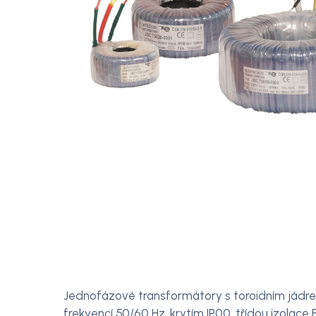
Jednofázové transformátory s toroidním jádrem
frekvencí 50/60 Hz, krytím IP00, třídou izolace