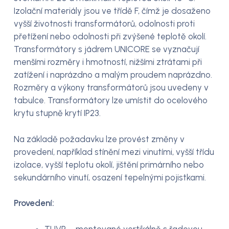
Izolační materiály jsou ve třídě F, čímž je dosaženo
vyšší životnosti transformátorů, odolnosti proti
přetížení nebo odolnosti při zvýšené teplotě okolí.
Transformátory s jádrem UNICORE se vyznačují
menšími rozměry i hmotností, nižšími ztrátami při
zatížení i naprázdno a malým proudem naprázdno.
Rozměry a výkony transformátorů jsou uvedeny v
tabulce. Transformátory lze umístit do ocelového
krytu stupně krytí IP23.
Na základě požadavku lze provést změny v
provedení, například stínění mezi vinutími, vyšší třídu
izolace, vyšší teplotu okolí, jištění primárního nebo
sekundárního vinutí, osazení tepelnými pojistkami.
Provedení:
TUVR – montované vertikálně s řadovou