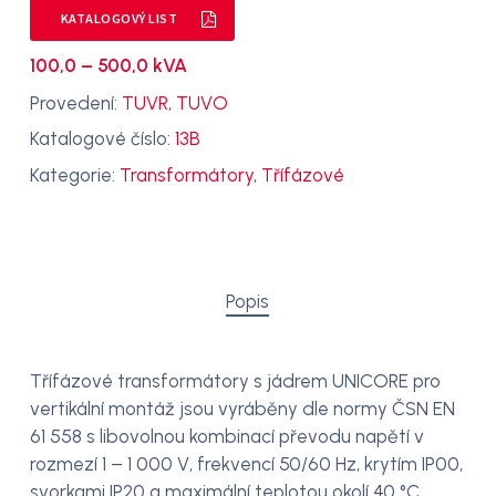
KATALOGOVÝ LIST
100,0 – 500,0 kVA
Provedení:
TUVR, TUVO
Katalogové číslo:
13B
Kategorie:
Transformátory
,
Třífázové
Popis
Třífázové transformátory s jádrem UNICORE pro
vertikální montáž jsou vyráběny dle normy ČSN EN
61 558 s libovolnou kombinací převodu napětí v
rozmezí 1 – 1 000 V, frekvencí 50/60 Hz, krytím IP00,
svorkami IP20 a maximální teplotou okolí 40 °C.