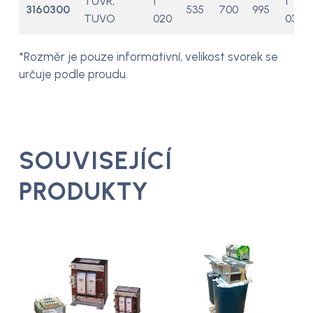
TUVR,
1
1
3160300
535
700
995
TUVO
020
035
*Rozměr je pouze informativní, velikost svorek se
určuje podle proudu.
SOUVISEJÍCÍ
PRODUKTY