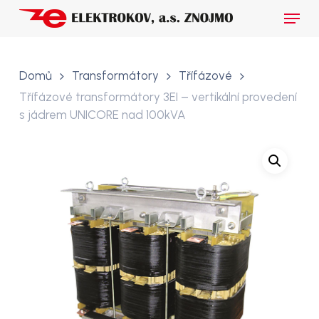
Skip
Menu
to
main
Close
content
Menu
Domů
Transformátory
Třífázové
Třífázové transformátory 3EI – vertikální provedení
s jádrem UNICORE nad 100kVA