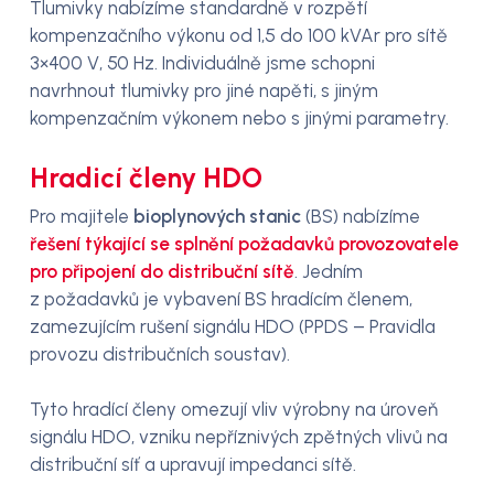
Tlumivky nabízíme standardně v rozpětí
kompenzačního výkonu od 1,5 do 100 kVAr pro sítě
3×400 V, 50 Hz. Individuálně jsme schopni
navrhnout tlumivky pro jiné napěti, s jiným
kompenzačním výkonem nebo s jinými parametry.
Hradicí členy HDO
Pro majitele
bioplynových stanic
(BS) nabízíme
řešení týkající se splnění požadavků provozovatele
pro připojení do distribuční sítě
. Jedním
z požadavků je vybavení BS hradícím členem,
zamezujícím rušení signálu HDO (PPDS – Pravidla
provozu distribučních soustav).
Tyto hradící členy omezují vliv výrobny na úroveň
signálu HDO, vzniku nepříznivých zpětných vlivů na
distribuční síť a upravují impedanci sítě.