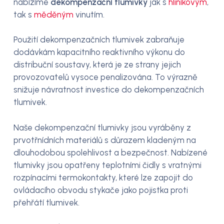
nabízíme
dekompenzační tlumivky
jak s
hliníkovým
,
tak s
měděným
vinutím.
Použití dekompenzačních tlumivek zabraňuje
dodávkám kapacitního reaktivního výkonu do
distribuční soustavy, která je ze strany jejich
provozovatelů vysoce penalizována. To výrazně
snižuje návratnost investice do dekompenzačních
tlumivek.
Naše dekompenzační tlumivky jsou vyráběny z
prvotřnídních materiálů s důrazem kladeným na
dlouhodobou spolehlivost a bezpečnost. Nabízené
tlumivky jsou opatřeny teplotními čidly s vratnými
rozpínacími termokontakty, které lze zapojit do
ovládacího obvodu stykače jako pojistka proti
přehřátí tlumivek.