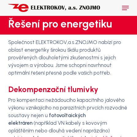
Skip
Menu
to
main
Close
Řešení pro energetiku
content
Menu
Společnost ELEKTROKOV,a.s.ZNOJMO nabízí pro
oblast energetiky širokou škálu produktů
prověřených dlouholetými zkušenostmi s jejich
vývojem a výrobou. Jsme schopni navrhnout
optimální řešení přesně podle vašich potřeb.
Dekompenzační tlumivky
Pro kompentaci nežádoucího kapacitního jalového
výkonu vznikajícího na parazitních prvcích rozvodné
soustavy nejen u
fotovoltaických
elektráren
(například VN kabely s kovovým
opláštěním nebo dlouhá vedení naprázdno)