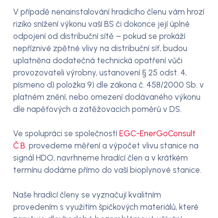
V případě nenainstalování hradicího členu vám hrozí
riziko snížení výkonu vaší BS či dokonce její úplné
odpojení od distribuční sítě – pokud se prokáží
nepříznivé zpětné vlivy na distribuční síť, budou
uplatněna dodatečná technická opatření vůči
provozovateli výrobny, ustanovení § 25 odst. 4,
písmeno d) položka 9) dle zákona č. 458/2000 Sb. v
platném znění, nebo omezení dodávaného výkonu
dle napěťových a zatěžovacích poměrů v DS.
Ve spolupráci se společností
EGC-EnerGoConsult
Č.B.
provedeme měření a výpočet vlivu stanice na
signál HDO, navrhneme hradící člen a v krátkém
termínu dodáme přímo do vaší bioplynové stanice.
Naše hradící členy se vyznačují kvalitním
provedením s využitím špičkových materiálů, které