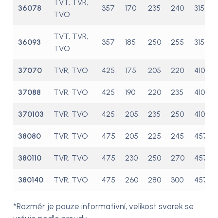
TVT, TVR,
36078
357
170
235
240
315
TVO
TVT, TVR,
36093
357
185
250
255
315
TVO
37070
TVR, TVO
425
175
205
220
410
37088
TVR, TVO
425
190
220
235
410
370103
TVR, TVO
425
205
235
250
410
38080
TVR, TVO
475
205
225
245
457
380110
TVR, TVO
475
230
250
270
457
380140
TVR, TVO
475
260
280
300
457
*Rozměr je pouze informativní, velikost svorek se