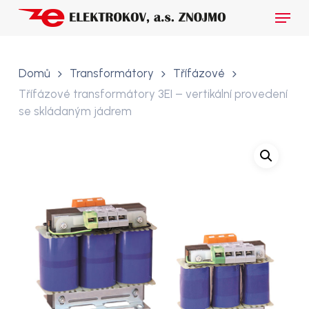
Skip
Menu
to
main
Close
content
Menu
Domů
Transformátory
Třífázové
Třífázové transformátory 3EI – vertikální provedení
se skládaným jádrem