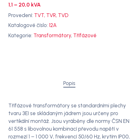
1,1 – 20,0 kVA
Provedení:
TVT, TVR, TVD
Katalogové číslo:
12A
Kategorie:
Transformátory
,
Třífázové
Popis
Třífázové transformátory se standardními plechy
tvaru 3EI se skládaným jádrem jsou určeny pro
vertikální montáž. Jsou vyráběny dle normy ČSN EN
61 558 s libovolnou kombinací převodu napětí v
rozmezí 1 – 1 000 V, frekvencí 50/60 Hz, krytím IP00,