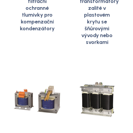
filtrační
transformátory
ochranné
zalité v
tlumivky pro
plastovém
kompenzační
krytu se
kondenzátory
šňůrovými
vývody nebo
svorkami